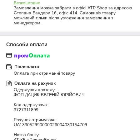
Безкоштовно
Замовлення можна забрати в офісі ATP Shop за адресою 
Степана Бандери 16, офіс 414. Самовивіз товару 
можливий тільки після узгодження замовлення з 
менеджером.
Способи оплати
Післяплата
Оплата при отриманні товару
Оплата на рахунок
Одержувач платежу:

ФОП ДАЦИК ЄВГЕНІЙ ЮРІЙОВИЧ

Код одержувача:

3727311899

Рахунок отримувача: 

UA133052990000026004030154709

Назва банку:

АТ КБ «ПриватБанк»
