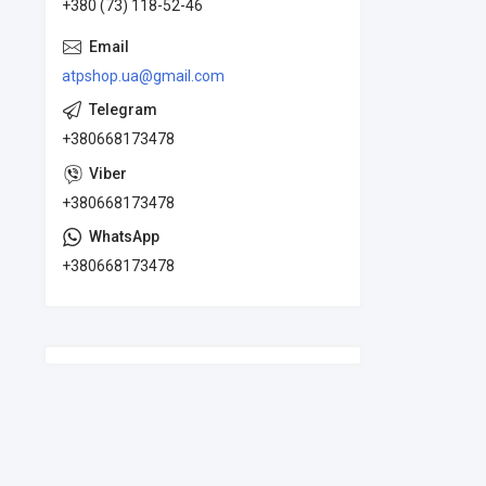
+380 (73) 118-52-46
atpshop.ua@gmail.com
+380668173478
+380668173478
+380668173478