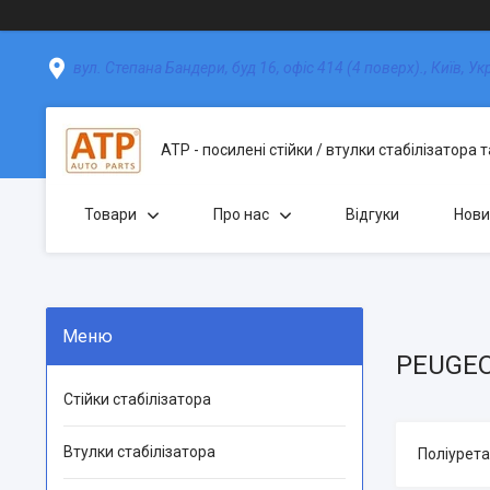
вул. Степана Бандери, буд 16, офіс 414 (4 поверх)., Київ, Ук
АТР - посилені стійки / втулки стабілізатора 
Товари
Про нас
Відгуки
Нови
PEUGE
Стійки стабілізатора
Втулки стабілізатора
Поліурета