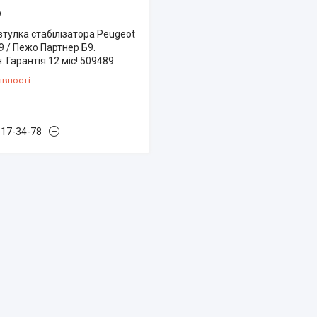
9
тулка стабілізатора Peugeot
B9 / Пежо Партнер Б9.
. Гарантія 12 міс! 509489
явності
817-34-78