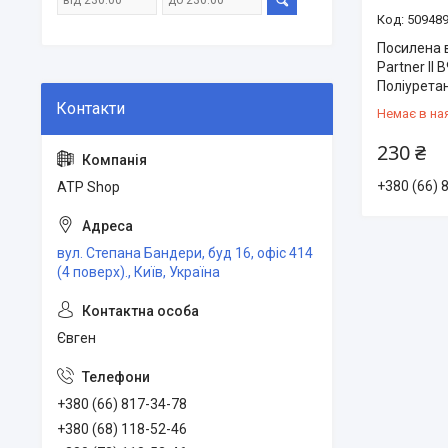
50948
Посилена в
Partner II 
Поліуретан
Немає в на
230 ₴
+380 (66) 
ATP Shop
вул. Степана Бандери, буд 16, офіс 414
(4 поверх)., Київ, Україна
Євген
+380 (66) 817-34-78
+380 (68) 118-52-46