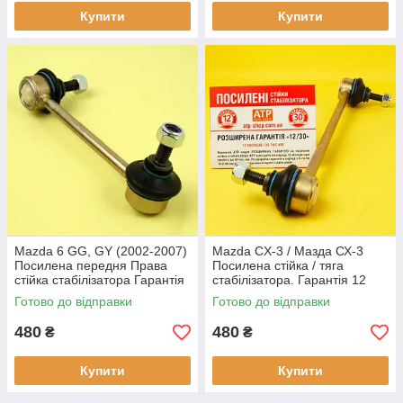
Купити
Купити
Mazda 6 GG, GY (2002-2007)
Mazda CX-3 / Мазда СХ-3
Посилена передня Права
Посилена стійка / тяга
стійка стабілізатора Гарантія
стабілізатора. Гарантія 12
12 міс! GJ6A-34-150A
місяців!
Готово до відправки
Готово до відправки
D65134170, 4883032040
480
480
₴
₴
Купити
Купити