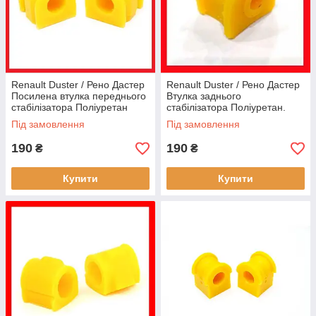
Renault Duster / Рено Дастер
Renault Duster / Рено Дастер
Посилена втулка переднього
Втулка заднього
стабілізатора Поліуретан
стабілізатора Поліуретан.
Гарантія 12 міс!
Гарантія 12 міс! 562300111R,
Під замовлення
Під замовлення
546113546R, 8200852550
56315-00Q0C
190
190
₴
₴
Купити
Купити