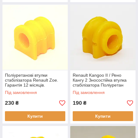
Поліуретанові втулки
Renault Kangoo II / Рено
стабілізатора Renault Zoe.
Кангу 2 Зносостійка втулка
Гарантія 12 місяців.
стабілізатора Поліуретан
546112097R
Гарантія 12 міс! 54 61 374
Під замовлення
Під замовлення
04R
230
190
₴
₴
Купити
Купити