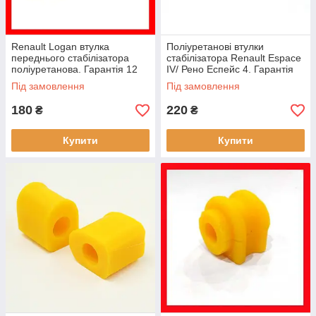
Renault Logan втулка
Поліуретанові втулки
переднього стабілізатора
стабілізатора Renault Espace
поліуретанова. Гарантія 12
IV/ Рено Еспейс 4. Гарантія
місяців!
12 місяців! 44 08 905
Під замовлення
Під замовлення
180
220
₴
₴
Купити
Купити