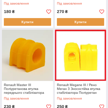
6001547140
місяців!
Під замовлення
Під замовлення
180
270
₴
₴
Купити
Купити
Renault Master III
Renault Megane III / Рено
Поліуретанова втулка
Меган 3 Зносостійка втулка
переднього стабілізатора
стабілізатора Поліуретан
Гарантія 12 міс! OEM 54 61
Гарантія 12 міс! 516120005R,
Під замовлення
Під замовлення
312 53R
546120007R
230
250
₴
₴