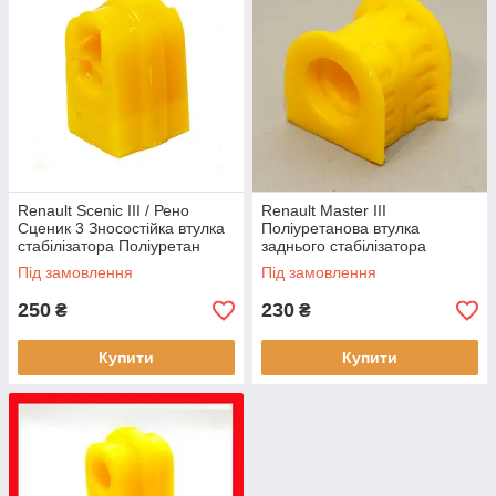
Renault Scenic III / Рено
Renault Master III
Сценик 3 Зносостійка втулка
Поліуретанова втулка
стабілізатора Поліуретан
заднього стабілізатора
Гарантія 12 міс! 516120005R,
Гарантія 12 міс! OEM 54 61
Під замовлення
Під замовлення
546120007R
312 53R
250
230
₴
₴
Купити
Купити