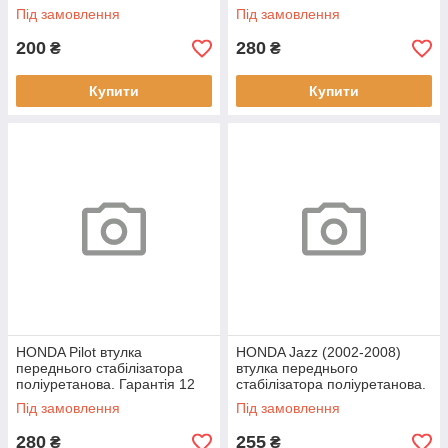
місяців!
Гарантія 12 міс! 51306-SZA-
Під замовлення
Під замовлення
A02
200
280
₴
₴
Купити
Купити
HONDA Pilot втулка
HONDA Jazz (2002-2008)
переднього стабілізатора
втулка переднього
поліуретанова. Гарантія 12
стабілізатора поліуретанова.
місяців!
Гарантія 12 місяців!
Під замовлення
Під замовлення
280
255
₴
₴