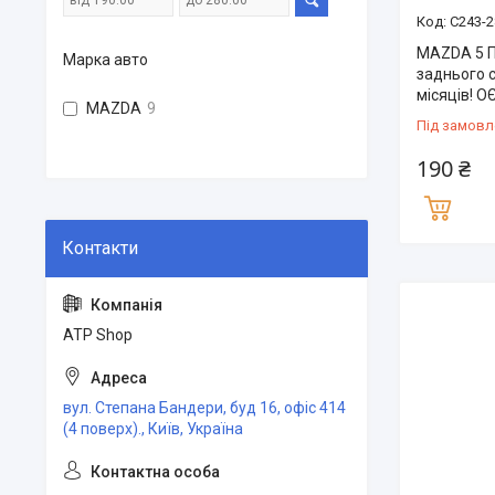
C243-2
MAZDA 5 П
Марка авто
заднього с
місяців! 
MAZDA
9
Під замовл
190 ₴
ATP Shop
вул. Степана Бандери, буд 16, офіс 414
(4 поверх)., Київ, Україна