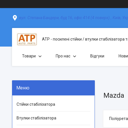
вул. Степана Бандери, буд 16, офіс 414 (4 поверх)., Київ, Ук
АТР - посилені стійки / втулки стабілізатора 
Товари
Про нас
Відгуки
Нови
Mazda
Стійки стабілізатора
Втулки стабілізатора
Поліурета