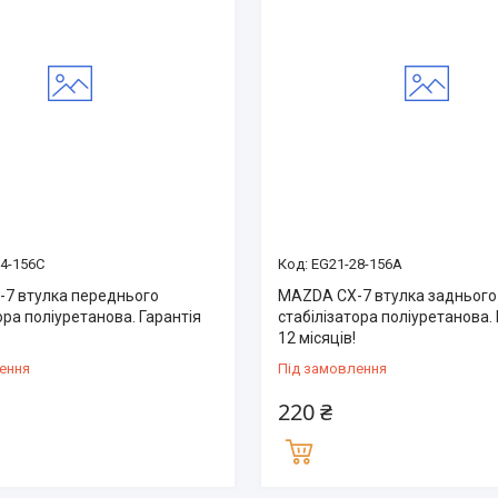
4-156C
EG21-28-156A
7 втулка переднього
MAZDA CX-7 втулка заднього
ора поліуретанова. Гарантія
стабілізатора поліуретанова. 
12 місяців!
ення
Під замовлення
220 ₴