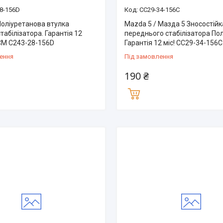
8-156D
CC29-34-156C
оліуретанова втулка
Mazda 5 / Мазда 5 Зносостійк
табілізатора. Гарантія 12
переднього стабілізатора По
ОЄМ C243-28-156D
Гарантія 12 міс! CC29-34-156C
ення
Під замовлення
190 ₴