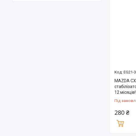
EG21-3
MAZDA CX-
стабілізат
12 місяців!
Під замовл
280 ₴