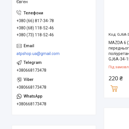
Євген
+380 (66) 817-34-78
+380 (68) 118-52-46
GJ6A-3
+380 (73) 118-52-46
MAZDA 6 (
передньог
поліуретан
atpshop.ua@gmail.com
GJ6A-34-1
Під замовл
+380668173478
220 ₴
+380668173478
+380668173478