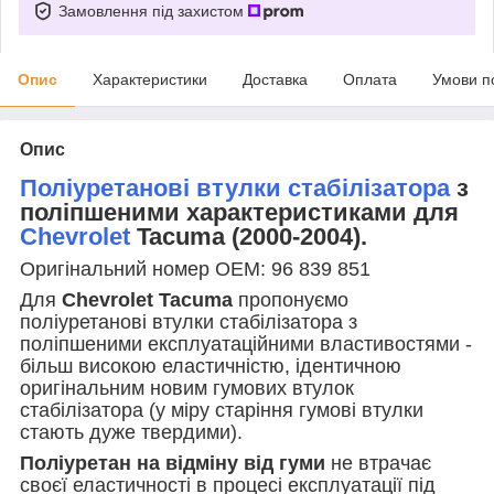
Замовлення під захистом
Опис
Характеристики
Доставка
Оплата
Умови п
Опис
Поліуретанові втулки стабілізатора
з
поліпшеними характеристиками для
Chevrolet
Tacuma (2000-2004)
.
Оригінальний номер OEM: 96 839 851
Для
Chevrolet Tacuma
пропонуємо
поліуретанові втулки стабілізатора з
поліпшеними експлуатаційними властивостями -
більш високою еластичністю, ідентичною
оригінальним новим гумових втулок
стабілізатора (у міру старіння гумові втулки
стають дуже твердими).
Поліуретан на відміну від гуми
не втрачає
своєї еластичності в процесі експлуатації під