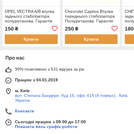
OPEL VECTRA A/B втулка
Chevrolet Captiva Втулка
CHE
заднього стабілізатора
переднього стабілізатора
задн
поліуретанова. Гарантія
Поліуретанова. Гарантія
полі
12 місяців!
12 місяців!
12 м
150
250
180
₴
₴
Купити
Купити
Про нас
99% позитивних з 531 відгука за рік
Працює з 04.01.2019
м. Київ
вул. Степана Бандери, буд 16, офіс 414 (4 поверх)., Київ,
Україна
Контакти
Сьогодні працює з 09:00 до 17:00
Показати весь графік роботи