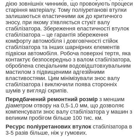
дією зовнішніх чинників, що провокують процеси
старіння матеріалу. Тому поліуретанові втулки
залишаються еластичними аж до критичного
зносу, при якому з'являється стукіт валу
стабілізатора. Збереження еластичності втулок
стабілізатора – це гарантія збереження
комфорту автомобіля і довговічності стійок
стабілізатора та інших шарнірних елементів
підвіски автомобіля. Робоча поверхні тертя, яка
контактує безпосередньо з валом стабілізатора,
оброблена спеціальним водовідштовхувальним
мастилом з підвищеними адгезійними
властивостями. Цим мінімізували знос валу
стабілізатора і виключили поява сторонніх
шумів у вигляді скрипів.
Передбачений ремонтний розмір
з меншим
діаметром отвору на 0,5-1,0 мм, що дозволяє
компенсувати знос валу стабілізатора у машин з
великим пробігом більше 100 тис. км.
Ресурс поліуретанових втулок
стабілізатора в
3-5 разів більше, ніж у гумових.