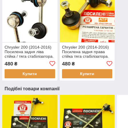
Chrysler 200 (2014-2016)
Chrysler 200 (2014-2016)
Посилена задня ліва
Посилена задня права
стійка / тяга стабілізатора.
стійка тяга стабілізатора.
Гарантія 12 міс!
Гарантія 12 міс!
480
480
₴
₴
68241055АЕ
68241038AB
Купити
Купити
Подібні товари компанії