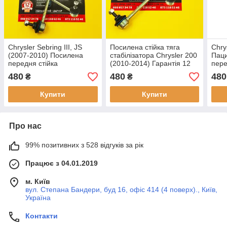
Chrysler Sebring III, JS
Посилена стійка тяга
Chrys
(2007-2010) Посилена
стабілізатора Chrysler 200
Пац
передня стійка
(2010-2014) Гарантія 12
пере
стабілізатора Гарантія 12
міс! 68241038AB
стаб
480
480
480
₴
₴
міс! 5174185
міс!
Купити
Купити
Про нас
99% позитивних з 528 відгуків за рік
Працює з 04.01.2019
м. Київ
вул. Степана Бандери, буд 16, офіс 414 (4 поверх)., Київ,
Україна
Контакти