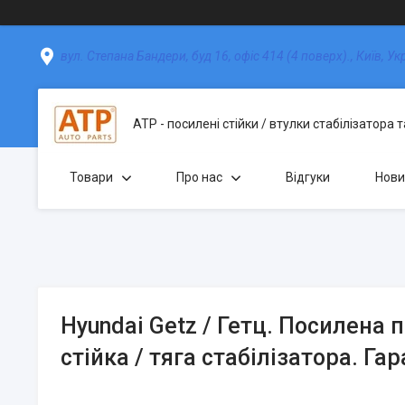
вул. Степана Бандери, буд 16, офіс 414 (4 поверх)., Київ, Ук
АТР - посилені стійки / втулки стабілізатора 
Товари
Про нас
Відгуки
Нови
Hyundai Getz / Гетц. Посилена 
стійка / тяга стабілізатора. Гар