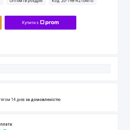
и
Оптом і в роздріб
Код:
20-198-R210M10
Купити з
тягом 14 днів
за домовленістю