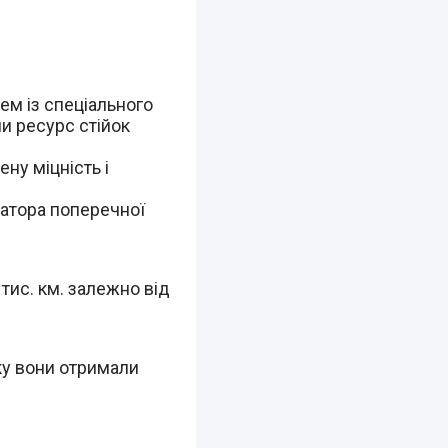
ем із спеціального
ли ресурс стійок
ну міцність і
затора поперечної
 тис. км. залежно від
ку вони отримали