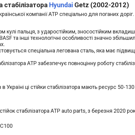
а стабілізатора
Hyundai
Getz (2002-2012)
країнської компанії АТР спеціально для поганих доріг.
м кулі пальця, з ударостійким, зносостійким вкладиш
BASF та інші технологічні особливості значно збільши
х.
овується спеціальна легована сталь, яка має підвище
абілізатора ATP забезпечує повноцінну роботу стабілі
в Україні ці стійки стабілізатора мають ресурс 50-130
йок стабілізатора ATP auto parts, з березня 2020 ро
1C100