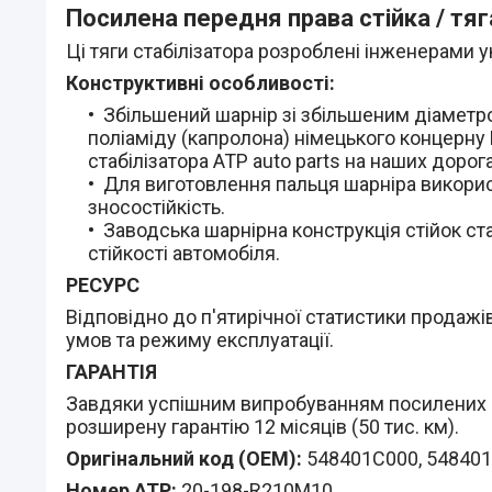
Посилена передня права стійка / тяг
Ці тяги стабілізатора розроблені інженерами у
Конструктивні особливості:
Збільшений шарнір зі збільшеним діаметро
поліаміду (капролона) німецького концерну 
стабілізатора АТР auto parts на наших дорога
Для виготовлення пальця шарніра використ
зносостійкість.
Заводська шарнірна конструкція стійок ст
стійкості автомобіля.
РЕСУРС
Відповідно до п'ятирічної статистики продажів 
умов та режиму експлуатації.
ГАРАНТІЯ
Завдяки успішним випробуванням посилених сті
розширену гарантію 12 місяців (50 тис. км).
Оригінальний код (ОЕМ):
548401C000, 54840
Номер АТР:
20-198-R210M10