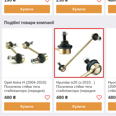
₴
₴
Гарантія 12 міс! 54813-
555
3K100
Купити
Купити
Подібні товари компанії
Opel Astra H (2004-2010)
Hyundai ix20 (з 2010...)
Hyun
Посилена стійка тяга
Посилена стійка тяга
(200
стабілізатора (передня).
стабілізатора (передня
стій
Гарантія 12 місяців!
права). Гарантія 12
(пер
480
480
480
₴
₴
місяців!
12 м
Купити
Купити