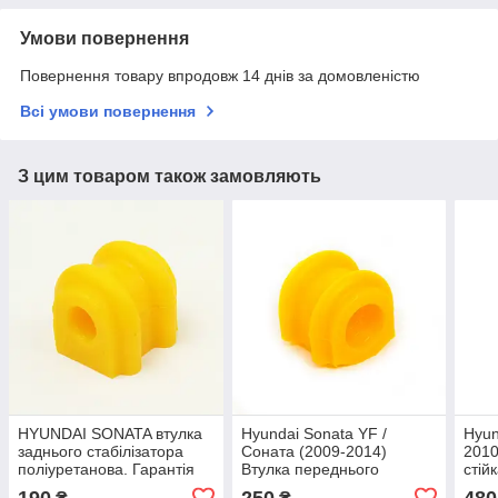
Умови повернення
Повернення товару впродовж 14 днів за домовленістю
Всі умови повернення
З цим товаром також замовляють
HYUNDAI SONATA втулка
Hyundai Sonata YF /
Hyun
заднього стабілізатора
Соната (2009-2014)
2010
поліуретанова. Гарантія
Втулка переднього
стій
12 місяців!
стабілізатора Поліуретан
Гара
190
250
480