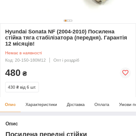
Hyundai Sonata NF (2004-2010) Посилена
стійка тяга стабілізатора (передня). Гарантія
12 місяців!
Немає в наявності
Код: 20-150-180M12
Опт і роздріб
480
₴
430 ₴
від 6 шт.
Опис
Характеристики
Доставка
Оплата
Умови п
Опис
Посилена передні стійки