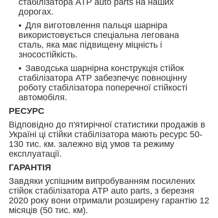
стабілізатора АТР auto parts на наших
дорогах.
Для виготовлення пальця шарніра
використовується спеціальна легована
сталь, яка має підвищену міцність і
зносостійкість.
Заводська шарнірна конструкція стійок
стабілізатора ATP забезпечує повноцінну
роботу стабілізатора поперечної стійкості
автомобіля.
РЕСУРС
Відповідно до п'ятирічної статистики продажів в
Україні ці стійки стабілізатора мають ресурс 50-
130 тис. км. залежно від умов та режиму
експлуатації.
ГАРАНТІЯ
Завдяки успішним випробуванням посилених
стійок стабілізатора ATP auto parts, з березня
2020 року вони отримали розширену гарантію 12
місяців (50 тис. км).