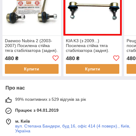
Daewoo Nubira 2 (2003-
KIA K3 (з 2009...)
Peug
2007) Посилена стійка
Посилена стійка тяга
поси
тяга стабілізатора (задня).
стабілізатора (задня).
стаб
Гарантія 12 місяців!
Гарантія 12 місяців!
Гара
480
480
480
₴
₴
Купити
Купити
Про нас
99% позитивних з 529 відгуків за рік
Працює з 04.01.2019
м. Київ
вул. Степана Бандери, буд 16, офіс 414 (4 поверх)., Київ,
Україна