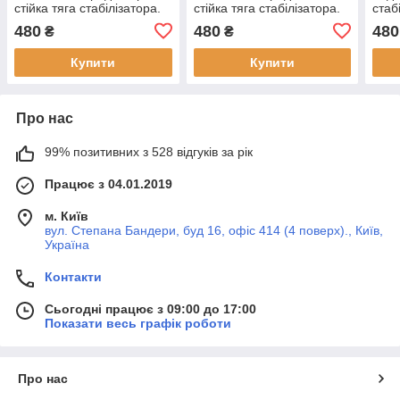
стійка тяга стабілізатора.
стійка тяга стабілізатора.
стаб
Гарантія 12 міс!
Гарантія 12 міс!
Гара
480
480
480
₴
₴
548302B000
681
Купити
Купити
Про нас
99% позитивних з 528 відгуків за рік
Працює з 04.01.2019
м. Київ
вул. Степана Бандери, буд 16, офіс 414 (4 поверх)., Київ,
Україна
Контакти
Сьогодні працює з 09:00 до 17:00
Показати весь графік роботи
Про нас