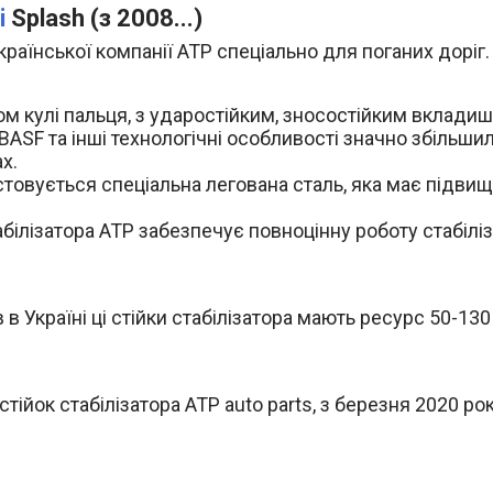
i
Splash (з 2008...)
країнської компанії АТР спеціально для поганих доріг.
м кулі пальця, з ударостійким, зносостійким вкладиш
BASF та інші технологічні особливості значно збільши
х.
овується спеціальна легована сталь, яка має підвище
абілізатора ATP забезпечує повноцінну роботу стабілі
в Україні ці стійки стабілізатора мають ресурс 50-130
йок стабілізатора ATP auto parts, з березня 2020 ро