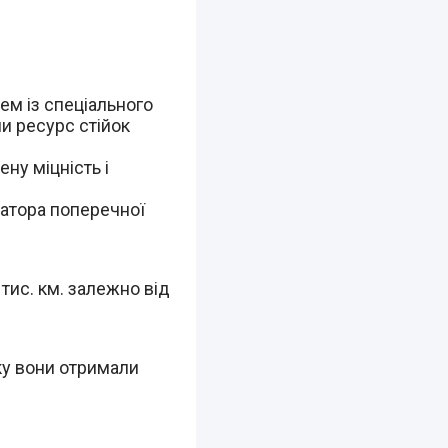
ем із спеціального
ли ресурс стійок
ну міцність і
затора поперечної
 тис. км. залежно від
ку вони отримали