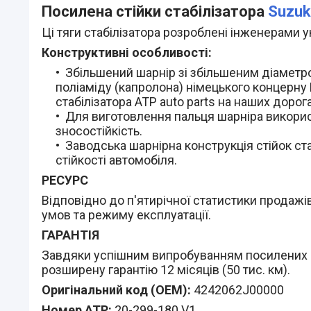
Посилена стійки стабілізатора
Suzuk
Ці тяги стабілізатора розроблені інженерами у
Конструктивні особливості:
Збільшений шарнір зі збільшеним діаметро
поліаміду (капролона) німецького концерну 
стабілізатора АТР auto parts на наших дорога
Для виготовлення пальця шарніра використ
зносостійкість.
Заводська шарнірна конструкція стійок ст
стійкості автомобіля.
РЕСУРС
Відповідно до п'ятирічної статистики продажів 
умов та режиму експлуатації.
ГАРАНТІЯ
Завдяки успішним випробуванням посилених сті
розширену гарантію 12 місяців (50 тис. км).
Оригінальний код (ОЕМ):
4242062J00000
Номер АТР:
20-299-180 V1