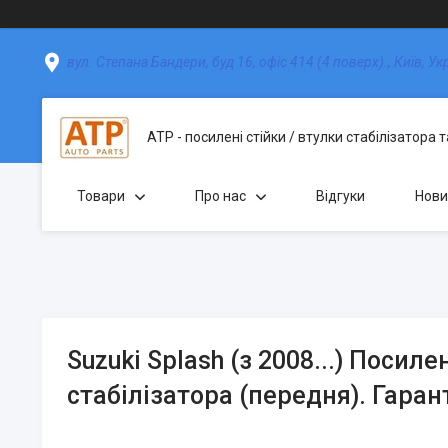
вул. Степана Бандери, буд 16, офіс 414 (4 поверх)., Київ, Ук
АТР - посилені стійки / втулки стабілізатора 
Товари
Про нас
Відгуки
Нови
Suzuki Splash (з 2008...) Посиле
стабілізатора (передня). Гарант