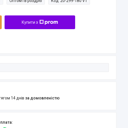
и
Оптом і в роздріб
Код:
20-299-180 V1
Купити з
тягом 14 днів
за домовленістю