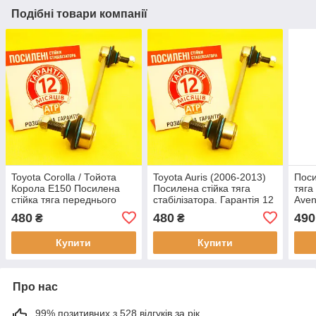
Подібні товари компанії
Toyota Corolla / Тойота
Toyota Auris (2006-2013)
Поси
Корола Е150 Посилена
Посилена стійка тяга
тяга
стійка тяга переднього
стабілізатора. Гарантія 12
Aven
стабілізатора. Гарантія 12
міс! 48820-0R010, 48820-
Верс
480
480
490
₴
₴
міс! 48820-0R010, 48820-
47020
488
47020
Купити
Купити
Про нас
99% позитивних з 528 відгуків за рік