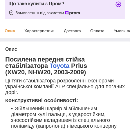
Що таке купити з Пром?
Замовлення під захистом
Опис
Характеристики
Доставка
Оплата
Умови п
Опис
Посилена передня стійка
стабілізатора
Toyota
Prius
(XW20, NHW20,
2003-2009)
Ці тяги стабілізатора розроблені інженерами
української компанії АТР спеціально для поганих
доріг.
Конструктивні особливості:
Збільшений шарнір зі збільшеним
діаметром кулі пальця, з ударостійким,
зносостійким вкладишем із спеціального
поліаміду (капролона) німецького концерну