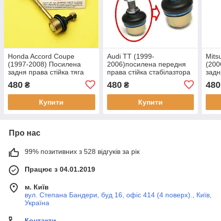
Honda Accord Coupe
Audi TT (1999-
Mits
(1997-2008) Посилена
2006)посилена передня
(200
задня права стійка тяга
права стійка стабілазтора
задн
стабілізатора. Гарантія 12
Гарантія 12 місяців!
стаб
480
480
480
₴
₴
місяців!
1J0411316D
міся
Купити
Купити
Про нас
99% позитивних з 528 відгуків за рік
Працює з 04.01.2019
м. Київ
вул. Степана Бандери, буд 16, офіс 414 (4 поверх)., Київ,
Україна
Контакти