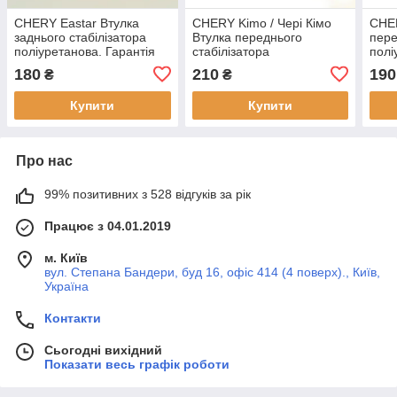
CHERY Eastar Втулка
CHERY Kimo / Чері Кімо
CHER
заднього стабілізатора
Втулка переднього
пере
поліуретанова. Гарантія
стабілізатора
полі
12 місяців! B11-2916013
поліуретанова. Гарантія
12 м
180
210
190
₴
₴
12 міс! S21-2906015
Купити
Купити
Про нас
99% позитивних з 528 відгуків за рік
Працює з 04.01.2019
м. Київ
вул. Степана Бандери, буд 16, офіс 414 (4 поверх)., Київ,
Україна
Контакти
Сьогодні вихідний
Показати весь графік роботи