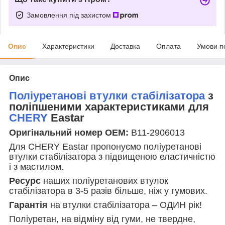
Замовлення під захистом
Опис
Характеристики
Доставка
Оплата
Умови п
Опис
Поліуретанові втулки стабілізатора
з
поліпшеними характеристиками для
CHERY
Eastar
Оригінальний номер OEM:
B11-2906013
Для CHERY Eastar пропонуємо поліуретанові
втулки стабілізатора з підвищеною еластичністю
і з мастилом.
Ресурс
наших поліуретанових втулок
стабілізатора в 3-5 разів більше, ніж у гумових.
Гарантія
на втулки стабілізатора – ОДИН рік!
Поліуретан, на відміну від гуми, не твердне,