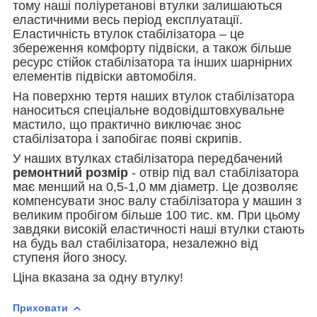
тому наші поліуретанові втулки залишаються
еластичними весь період експлуатації.
Еластичність втулок стабілізатора – це
збереження комфорту підвіски, а також більше
ресурс стійок стабілізатора та інших шарнірних
елементів підвіски автомобіля.
На поверхню тертя наших втулок стабілізатора
наноситься спеціальне водовідштовхувальне
мастило, що практично виключає знос
стабілізатора і запобігає появі скрипів.
У наших втулках стабілізатора передбачений
ремонтний розмір
-
отвір під вал стабілізатора
має менший на 0,5-1,0 мм
діаметр. Це
дозволяє
компенсувати знос валу стабілізатора у машин з
великим пробігом більше 100 тис. км. При цьому
завдяки високій еластичності наші втулки стають
на будь вал стабілізатора, незалежно від
ступеня його зносу.
Ціна вказана за одну втулку!
Приховати