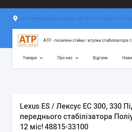
вул. Степана Бандери, буд 16, офіс 414 (4 поверх)., Київ, Ук
АТР - посилені стійки / втулки стабілізатора 
Товари
Про нас
Відгуки
Нови
Lexus ES / Лексус ЕС 300, 330 
переднього стабілізатора Полі
12 міс! 48815-33100