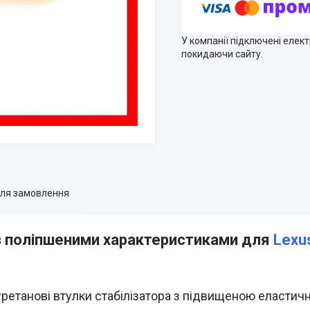
У компанії підключені елек
покидаючи сайту.
для замовлення
 поліпшеними характеристиками для
Lexu
етанові втулки стабілізатора з підвищеною еластичн