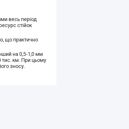
ими весь період
 ресурс стійок
о, що практично
нший на 0,5-1,0 мм
 тис. км. При цьому
його зносу.