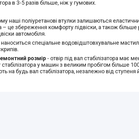
ора в 3-5 разів більше, ніж у гумових.
ому наші поліуретанові втулки залишаються еластичн
ра – це збереження комфорту підвіски, а також більше
двіски автомобіля.
а наноситься спеціальне водовідштовхувальне мастил
скрипів.
ремонтний розмір
-
отвір під вал стабілізатора має ме
стабілізатора у машин з великим пробігом більше 100
ть на будь вал стабілізатора, незалежно від ступеня 