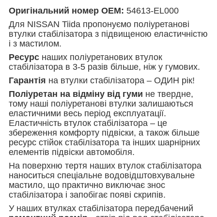
Оригінальний номер OEM:
54613-EL000
Для NISSAN Tiida пропонуємо поліуретанові
втулки стабілізатора з підвищеною еластичністю
і з мастилом.
Ресурс
наших поліуретанових втулок
стабілізатора в 3-5 разів більше, ніж у гумових.
Гарантія
на втулки стабілізатора – ОДИН рік!
Поліуретан на відміну від гуми
не твердне,
тому наші поліуретанові втулки залишаються
еластичними весь період експлуатації.
Еластичність втулок стабілізатора – це
збереження комфорту підвіски, а також більше
ресурс стійок стабілізатора та інших шарнірних
елементів підвіски автомобіля.
На поверхню тертя наших втулок стабілізатора
наноситься спеціальне водовідштовхувальне
мастило, що практично виключає знос
стабілізатора і запобігає появі скрипів.
У наших втулках стабілізатора передбачений