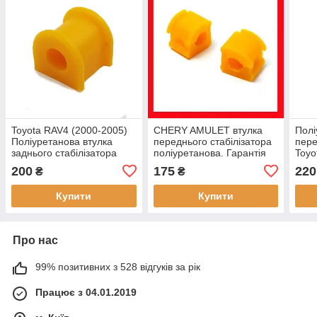
Toyota RAV4 (2000-2005)
CHERY AMULET втулка
Полі
Поліуретанова втулка
переднього стабілізатора
пере
заднього стабілізатора
поліуретанова. Гарантія
Toyo
Гарантія 12 місяців!
12 місяців!
Гара
200
175
220
₴
₴
Купити
Купити
Про нас
99% позитивних з 528 відгуків за рік
Працює з 04.01.2019