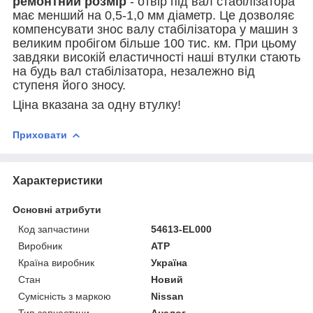
ремонтний розмір
-
отвір під вал стабілізатора
має менший на 0,5-1,0 мм
діаметр. Це
дозволяє
компенсувати знос валу стабілізатора у машин з
великим пробігом більше 100 тис. км. При цьому
завдяки високій еластичності наші втулки стають
на будь вал стабілізатора, незалежно від
ступеня його зносу.
Ціна вказана за одну втулку!
Приховати
Характеристики
Основні атрибути
Код запчастини
54613-EL000
Виробник
ATP
Країна виробник
Україна
Стан
Новий
Сумісність з маркою
Nissan
Тип запчастини
Аналог