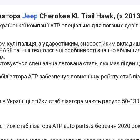
ізатора
Jeep
Cherokee KL
Trail Hawk,
(з 2013 
країнської компанії АТР спеціально для поганих доріг.
м кулі пальця, з ударостійким, зносостійким вкладиш
BASF та інші технологічні особливості значно збільши
х.
овується спеціальна легована сталь, яка має підвище
абілізатора ATP забезпечує повноцінну роботу стабілі
в Україні ці стійки стабілізатора мають ресурс 50-130
йок стабілізатора ATP auto parts, з березня 2020 ро