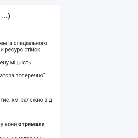
...)
ем із спеціального
ли ресурс стійок
ну міцність і
затора поперечної
 тис. км. залежно від
ку вони
отримали