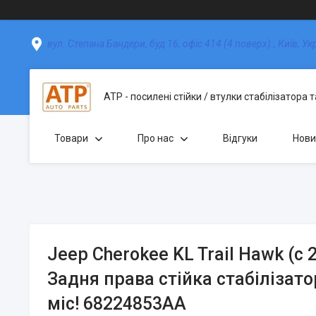
вул. Степана Бандери, буд 16, офіс 414 (4 поверх)., Київ, Ук
АТР - посилені стійки / втулки стабілізатора 
Товари
Про нас
Відгуки
Нови
Jeep Cherokee KL Trail Hawk (с
Задня права стійка стабілізато
міс! 68224853AA