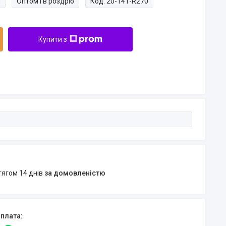
и
Оптом і в роздріб
Код:
20-141-R270
Купити з
тягом 14 днів
за домовленістю