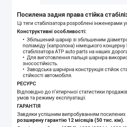
Посилена задня права стійка стабіл
Ці тяги стабілізатора розроблені інженерами у
Конструктивні особливості:
Збільшений шарнір зі збільшеним діаметро
поліаміду (капролона) німецького концерну 
стабілізатора АТР auto parts на наших дорога
Для виготовлення пальця шарніра використ
зносостійкість.
Заводська шарнірна конструкція стійок ст
стійкості автомобіля.
РЕСУРС
Відповідно до п'ятирічної статистики продажів 
умов та режиму експлуатації.
ГАРАНТІЯ
Завдяки успішним випробуванням посилених сті
розширену гарантію 12 місяців (50 тис. км).