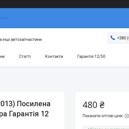
раїна
+380 (
та інші автозапчастини
ни
Статті
Контакти
Гарантія 12/50
480 ₴
 2013) Посилена
ра Гарантія 12
Показати оптові ціни