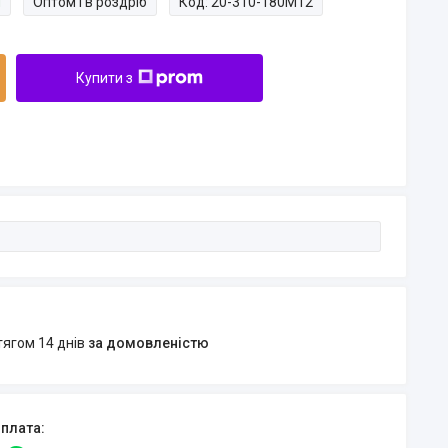
и
Оптом і в роздріб
Код:
20-310-180M12
Купити з
тягом 14 днів
за домовленістю