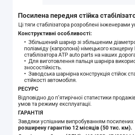
Посилена передня стійка стабілізат
Ці тяги стабілізатора розроблені інженерами у
Конструктивні особливості:
Збільшений шарнір зі збільшеним діаметро
поліаміду (капролона) німецького концерну 
стабілізатора АТР auto parts на наших дорога
Для виготовлення пальця шарніра використ
зносостійкість.
Заводська шарнірна конструкція стійок ст
стійкості автомобіля.
РЕСУРС
Відповідно до п'ятирічної статистики продажів 
умов та режиму експлуатації.
ГАРАНТІЯ
Завдяки успішним випробуванням посилених сті
розширену гарантію 12 місяців (50 тис. км).