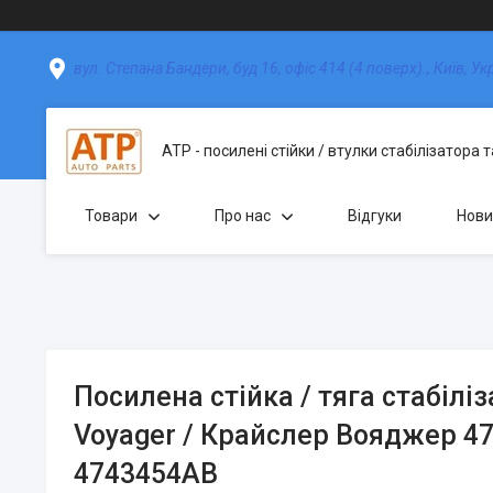
вул. Степана Бандери, буд 16, офіс 414 (4 поверх)., Київ, Ук
АТР - посилені стійки / втулки стабілізатора 
Товари
Про нас
Відгуки
Нови
Посилена стійка / тяга стабіліз
Voyager / Крайслер Вояджер 4
4743454АВ