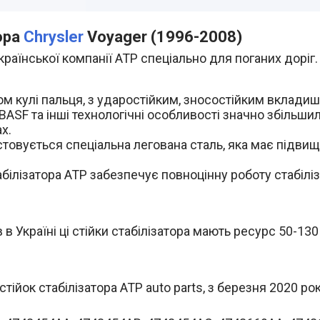
ора
Chrysler
Voyager (1996-2008)
країнської компанії АТР спеціально для поганих доріг.
м кулі пальця, з ударостійким, зносостійким вкладиш
BASF та інші технологічні особливості значно збільши
х.
овується спеціальна легована сталь, яка має підвище
абілізатора ATP забезпечує повноцінну роботу стабілі
в Україні ці стійки стабілізатора мають ресурс 50-130
йок стабілізатора ATP auto parts, з березня 2020 ро