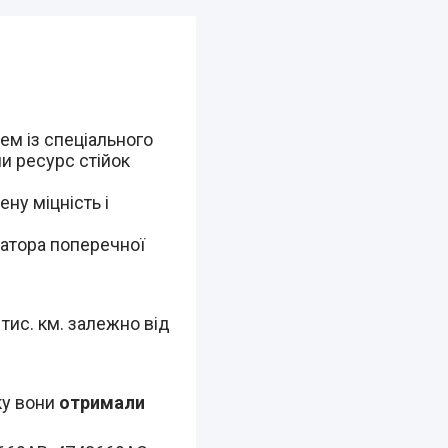
ем із спеціального
ли ресурс стійок
ну міцність і
затора поперечної
 тис. км. залежно від
ку вони
отримали