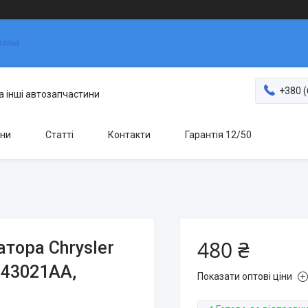
раїна
+380 (
та інші автозапчастини
ни
Статті
Контакти
Гарантія 12/50
480 ₴
атора Chrysler
743021АА,
Показати оптові ціни