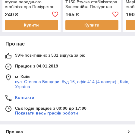
втулка переднього
Т150 Втулка стабілізатора
Мері
стабілізатора Поліуретан.
Зносостійка Поліуретан
стаб
Гарантія 12 міс! 4418991
Гарантія 12 міс! 96 444
Гара
240
165
190
₴
₴
469
350
Купити
Купити
Про нас
99% позитивних з 531 відгука за рік
Працює з 04.01.2019
м. Київ
вул. Степана Бандери, буд 16, офіс 414 (4 поверх)., Київ,
Україна
Контакти
Сьогодні працює з 09:00 до 17:00
Показати весь графік роботи
Про нас