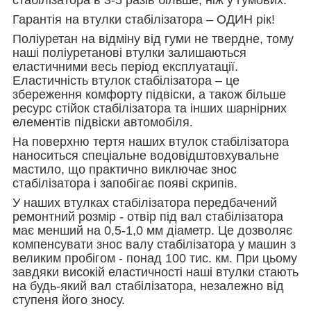
Гарантія на втулки стабілізатора – ОДИН рік!
Поліуретан на відміну від гуми не твердне, тому
наші поліуретанові втулки залишаються
еластичними весь період експлуатації.
Еластичність втулок стабілізатора – це
збереження комфорту підвіски, а також більше
ресурс стійок стабілізатора та інших шарнірних
елементів підвіски автомобіля.
На поверхню тертя наших втулок стабілізатора
наноситься спеціальне водовідштовхувальне
мастило, що практично виключає знос
стабілізатора і запобігає появі скрипів.
У наших втулках стабілізатора передбачений
ремонтний розмір - отвір під вал стабілізатора
має менший на 0,5-1,0 мм діаметр. Це дозволяє
компенсувати знос валу стабілізатора у машин з
великим пробігом - понад 100 тис. км. При цьому
завдяки високій еластичності наші втулки стають
на будь-який вал стабілізатора, незалежно від
ступеня його зносу.