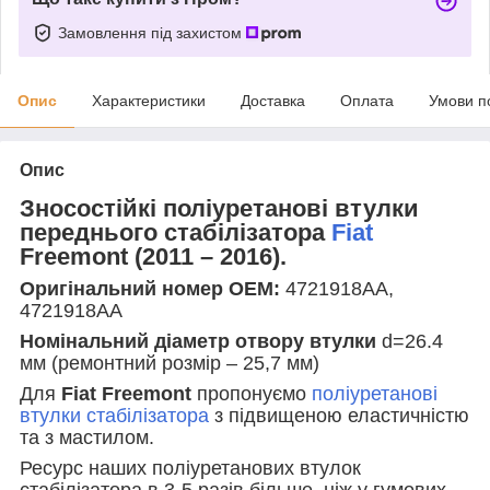
Замовлення під захистом
Опис
Характеристики
Доставка
Оплата
Умови п
Опис
Зносостійкі поліуретанові втулки
переднього стабілізатора
Fiat
Freemont
(2011 – 2016).
Оригінальний номер OEM:
4721918AA,
4721918AA
Номінальний діаметр отвору втулки
d=26.4
мм (ремонтний розмір – 25,7 мм)
Для
Fiat Freemont
пропонуємо
поліуретанові
втулки стабілізатора
з підвищеною еластичністю
та з мастилом.
Ресурс наших поліуретанових втулок
стабілізатора в 3-5 разів більше, ніж у гумових.