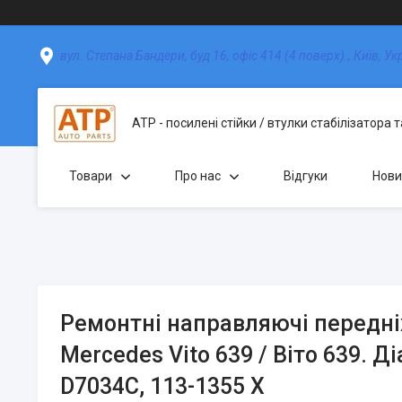
вул. Степана Бандери, буд 16, офіс 414 (4 поверх)., Київ, Ук
АТР - посилені стійки / втулки стабілізатора 
Товари
Про нас
Відгуки
Нови
Ремонтні направляючі передні
Mercedes Vito 639 / Віто 639. Ді
D7034С, 113-1355 X