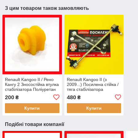
З цим товаром також замовляють
Renault Kangoo II / Рено
Renault Kangoo II (з
Кангу 2 Зносостійка втулка
2009...) Посилена стійка /
стабілізатора Поліуретан
тяга стабілізатора
Гарантія 12 міс!
Гарантія 12 міс! ОЄМ
200
480
₴
₴
7701069131
8200669065
Купити
Купити
Подібні товари компанії