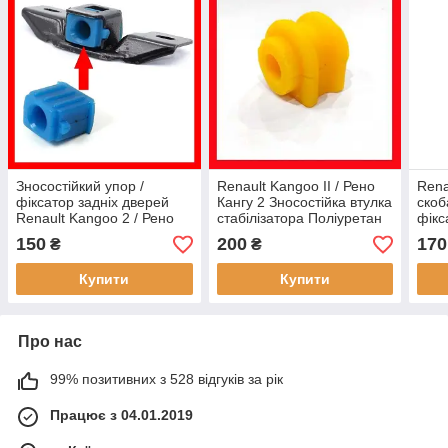
Зносостійкий упор /
Renault Kangoo II / Рено
Rena
фіксатор задніх дверей
Кангу 2 Зносостійка втулка
скоб
Renault Kangoo 2 / Рено
стабілізатора Поліуретан
фікс
Кангу 2. 82 00 217 961; 82
Гарантія 12 міс!
Рено
150
200
170
₴
₴
00 497 816
7701069131
770
Купити
Купити
Про нас
99% позитивних з 528 відгуків за рік
Працює з 04.01.2019