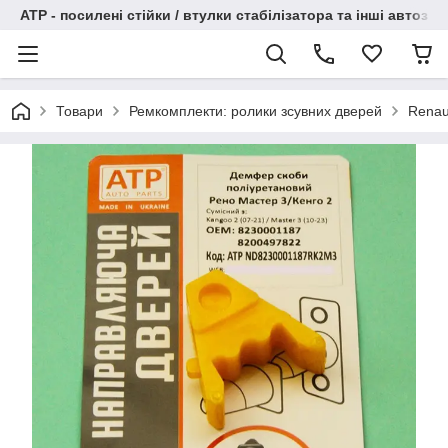
АТР - посилені стійки / втулки стабілізатора та інші автоза
Товари
Ремкомплекти: ролики зсувних дверей
Renau