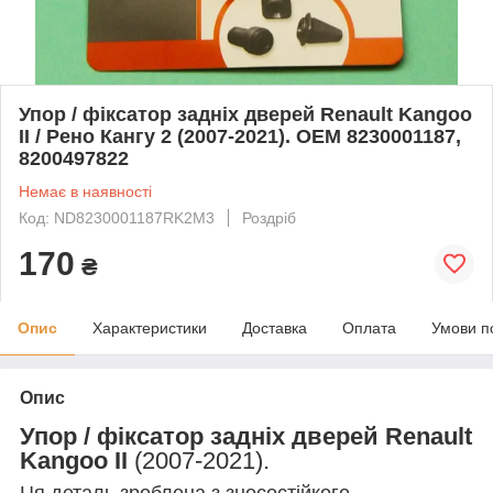
Упор / фіксатор задніх дверей Renault Kangoo
II / Рено Кангу 2 (2007-2021). ОЕМ 8230001187,
8200497822
Немає в наявності
Код: ND8230001187RK2M3
Роздріб
170
₴
Опис
Характеристики
Доставка
Оплата
Умови п
Опис
Упор / фіксатор задніх дверей Renault
Kangoo II
(2007-2021).
Ця деталь зроблена з зносостійкого