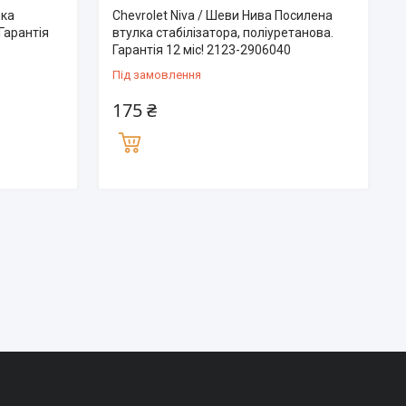
лка
Chevrolet Niva / Шеви Нива Посилена
Гарантія
втулка стабілізатора, поліуретанова.
Гарантія 12 міс! 2123-2906040
Під замовлення
175 ₴