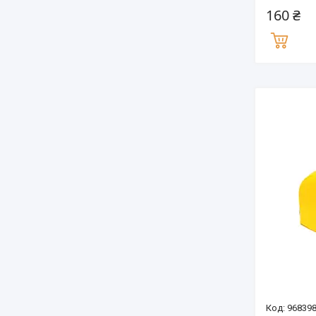
160 ₴
96839