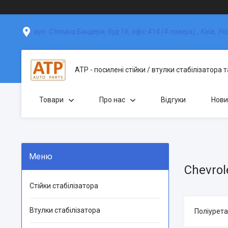
вул. Степана Бандери, буд 16, офіс 414 (4 поверх)., Київ, Ук
АТР - посилені стійки / втулки стабілізатора 
Товари
Про нас
Відгуки
Нови
Chevrol
Стійки стабілізатора
Втулки стабілізатора
Поліуретан