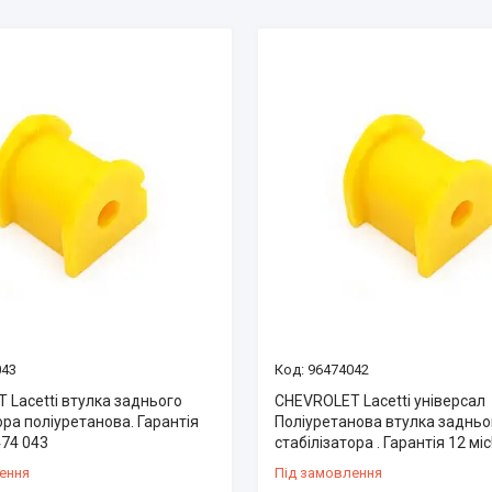
043
96474042
 Lacetti втулка заднього
CHEVROLET Lacetti універсал
ора поліуретанова. Гарантія
Поліуретанова втулка задньо
474 043
стабілізатора . Гарантія 12 мі
ення
Під замовлення