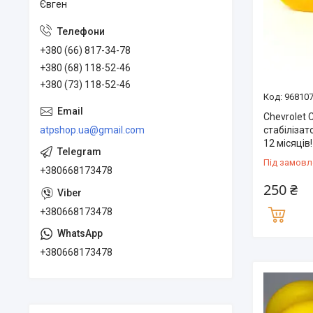
Євген
+380 (66) 817-34-78
+380 (68) 118-52-46
+380 (73) 118-52-46
96810
Chevrolet 
стабілізат
atpshop.ua@gmail.com
12 місяців!
Під замовл
+380668173478
250 ₴
+380668173478
+380668173478