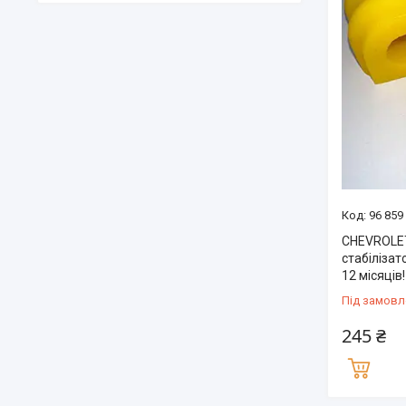
96 859
CHEVROLET
стабілізат
12 місяців!
Під замовл
245 ₴