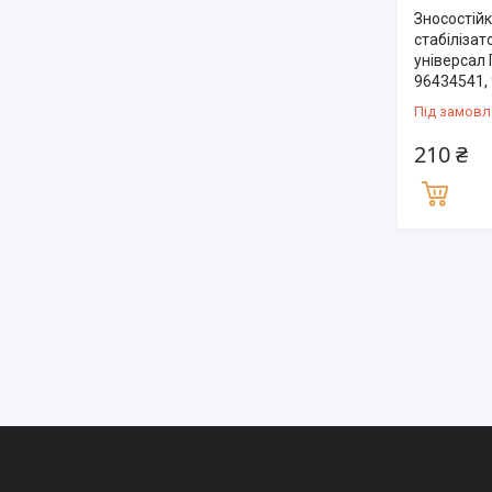
Зносостійк
стабілізато
універсал 
96434541,
Під замовл
210 ₴