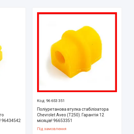
96 653 351
Поліуретанова втулка стабілізатора
го
Chevrolet Aveo (T250). Гарантія 12
с! 96434542
місяців! 96653351
Під замовлення