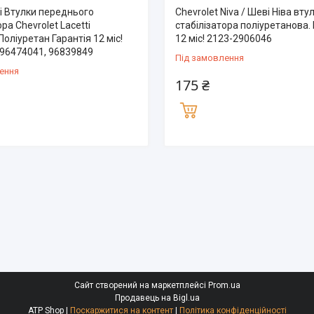
і Втулки переднього
Chevrolet Niva / Шеві Ніва вту
ра Chevrolet Lacetti
стабілізатора поліуретанова. 
Поліуретан Гарантія 12 міс!
12 міс! 2123-2906046
 96474041, 96839849
Під замовлення
ення
175 ₴
Сайт створений на маркетплейсі
Prom.ua
Продавець на Bigl.ua
ATP Shop |
Поскаржитися на контент
|
Політика конфіденційності