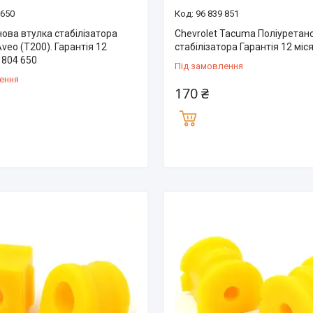
 650
96 839 851
ова втулка стабілізатора
Chevrolet Tacuma Поліуретано
Aveo (T200). Гарантія 12
стабілізатора Гарантія 12 міся
6 804 650
Під замовлення
ення
170 ₴