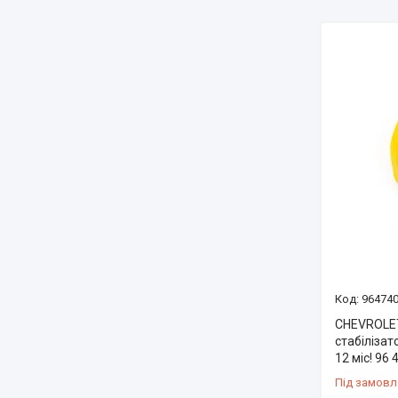
96474
CHEVROLET
стабілізат
12 міс! 96 
Під замовл