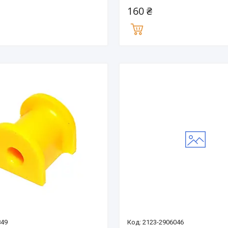
160 ₴
849
2123-2906046