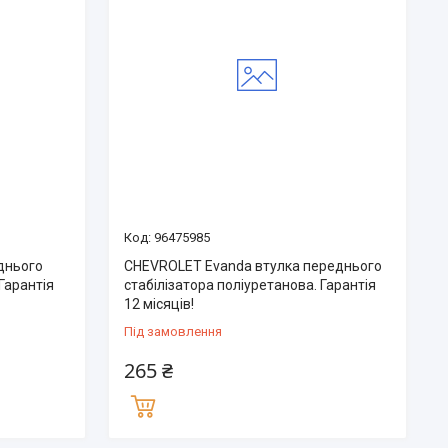
96475985
днього
CHEVROLET Evanda втулка переднього
Гарантія
стабілізатора поліуретанова. Гарантія
12 місяців!
Під замовлення
265 ₴