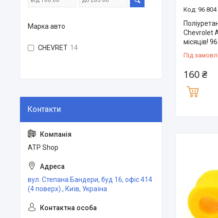
96 804
Поліуретан
Марка авто
Chevrolet 
місяців! 9
CHEVRET
14
Під замовл
160 ₴
ATP Shop
вул. Степана Бандери, буд 16, офіс 414
(4 поверх)., Київ, Україна