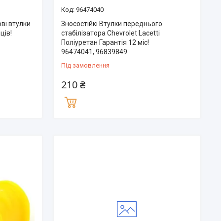
96474040
ві втулки
Зносостійкі Втулки переднього
ців!
стабілізатора Chevrolet Lacetti
Поліуретан Гарантія 12 міс!
96474041, 96839849
Під замовлення
210 ₴