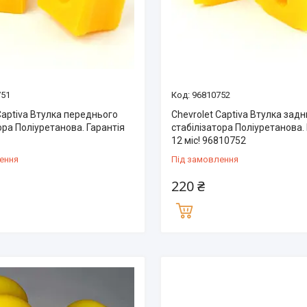
751
96810752
Captiva Втулка переднього
Chevrolet Captiva Втулка зад
ора Поліуретанова. Гарантія
стабілізатора Поліуретанова.
12 міс! 96810752
ення
Під замовлення
220 ₴