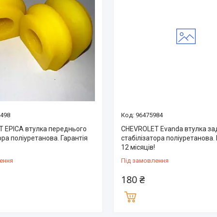
 498
96475984
 EPICA втулка переднього
CHEVROLET Evanda втулка за
ора поліуретанова. Гарантія
стабілізатора поліуретанова. 
12 місяців!
ення
Під замовлення
180 ₴